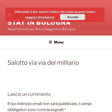
Salta
al
Utilizzando il sito, accetti l'utilizzo dei cookie da parte nostra.
contenuto
Accetto
maggiori informazioni
STAY IN BOLOGNA
Appartamenti per Brevi Soggiorni a Bologna
Menu
Salotto via via del milliario
Lascia un commento
Il tuo indirizzo email non sarà pubblicato.
I campi
obbligatori sono contrassegnati
*