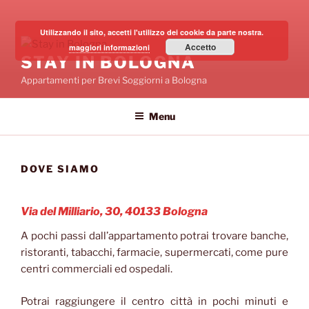
Salta
al
Utilizzando il sito, accetti l'utilizzo dei cookie da parte nostra.
contenuto
Accetto
maggiori informazioni
STAY IN BOLOGNA
Appartamenti per Brevi Soggiorni a Bologna
Menu
DOVE SIAMO
Via del Milliario, 30, 40133 Bologna
A pochi passi dall’appartamento potrai trovare banche,
ristoranti, tabacchi, farmacie, supermercati, come pure
centri commerciali ed ospedali.
Potrai raggiungere il centro città in pochi minuti e