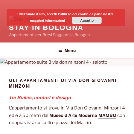
Salta
al
Utilizzando il sito, accetti l'utilizzo dei cookie da parte nostra.
contenuto
Accetto
maggiori informazioni
STAY IN BOLOGNA
Appartamenti per Brevi Soggiorni a Bologna
Menu
GLI APPARTAMENTI DI VIA DON GIOVANNI
MINZONI
Tre Suites, confort e design
L’appartamento si trova in Via Don Giovanni Minzoni 4
Museo d’Arte Moderna
MAMBO
ed è a 50 metri dal
con
doppia vista sui colli e piazza dei Martiri.