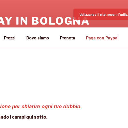
Utilizzando il sito, accetti l'uti
AY IN BOLOGNA
menti per Brevi Soggiorni a Bologna
Prezzi
Dove siamo
Prenota
Paga con Paypal
ione per chiarire ogni tuo dubbio.
ndo i campi qui sotto.