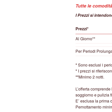
Tutte le comodità
I Prezzi si intendo
Prezzi*
Al Giorno**
Per Periodi Prolunga
*
Sono esclusi i period
*
I prezzi si riferisco
**
Minimo 2 notti.
L’offerta comprende l
soggiorno e pulizia f
E’ esclusa la prima 
Pernottamento minim