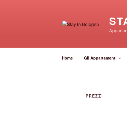
Salta
al
contenuto
ST
Appartam
Home
Gli Appartamenti
PREZZI