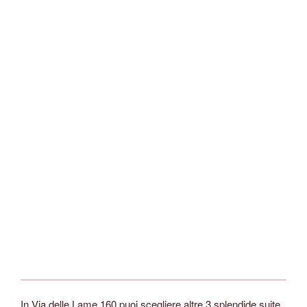
In Via delle Lame 160 puoi scegliere altre 3 splendide suite.