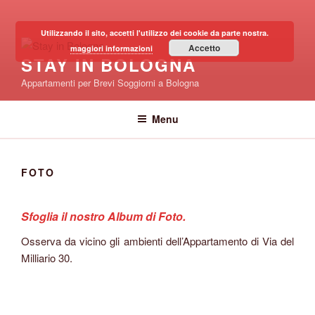
Salta
al
Utilizzando il sito, accetti l'utilizzo dei cookie da parte nostra.
contenuto
Accetto
maggiori informazioni
STAY IN BOLOGNA
Appartamenti per Brevi Soggiorni a Bologna
Menu
FOTO
Sfoglia il nostro Album di Foto.
Osserva da vicino gli ambienti dell’Appartamento di Via del
Milliario 30.