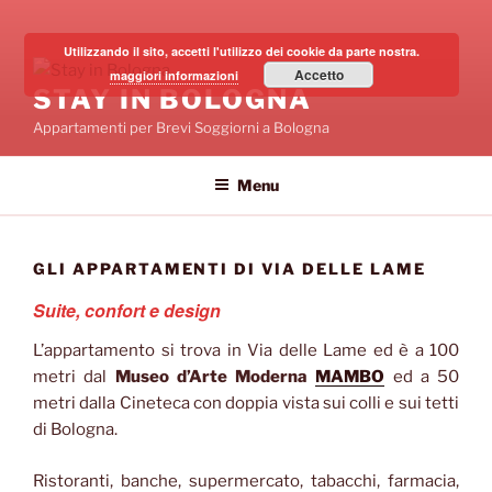
Salta
al
Utilizzando il sito, accetti l'utilizzo dei cookie da parte nostra.
contenuto
Accetto
maggiori informazioni
STAY IN BOLOGNA
Appartamenti per Brevi Soggiorni a Bologna
Menu
GLI APPARTAMENTI DI VIA DELLE LAME
Suite, confort e design
L’appartamento si trova in Via delle Lame ed è a 100
metri dal
Museo d’Arte Moderna
MAMBO
ed a 50
metri dalla Cineteca con doppia vista sui colli e sui tetti
di Bologna.
Ristoranti, banche, supermercato, tabacchi, farmacia,