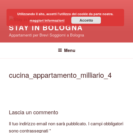
Salta
al
Utilizzando il sito, accetti l'utilizzo dei cookie da parte nostra.
contenuto
Accetto
maggiori informazioni
STAY IN BOLOGNA
Appartamenti per Brevi Soggiorni a Bologna
Menu
cucina_appartamento_milliario_4
Lascia un commento
Il tuo indirizzo email non sarà pubblicato.
I campi obbligatori
sono contrassegnati
*