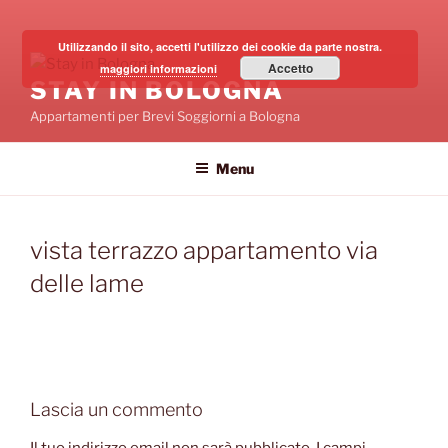
Salta
al
Utilizzando il sito, accetti l'utilizzo dei cookie da parte nostra.
contenuto
Accetto
maggiori informazioni
STAY IN BOLOGNA
Appartamenti per Brevi Soggiorni a Bologna
Menu
vista terrazzo appartamento via
delle lame
Lascia un commento
Il tuo indirizzo email non sarà pubblicato.
I campi